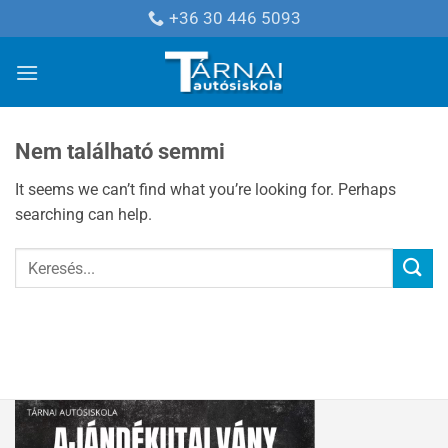
Skip
+36 30 446 5093
to
content
Nem található semmi
It seems we can’t find what you’re looking for. Perhaps
searching can help.