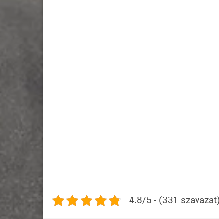
TOYOTA
YARIS
1.5L hybrid benzines
Automata váltó
Légkondícionált
JELENTKEZEM!
4.8/5 - (331 szavazat