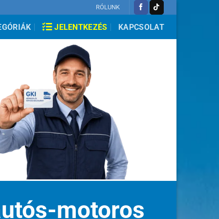
RÓLUNK
EGÓRIÁK
JELENTKEZÉS
KAPCSOLAT
 autós-motoros