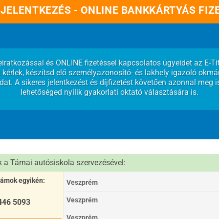
 JELENTKEZÉS - ONLINE BANKKÁRTYÁS FIZ
eiratkozással és ONLINE fizetéssel kapcsolatos ügyeidet az E-Ti
kérlek, készítsd elő személyazonosító- és lakhely igazoló okmá
at. A sikeres jelentkezést és díjfizetést követően azonnal meg i
lehetőséged nyílik gyakorlati oktató választására is.
a Tárnai autósiskola szervezésével:
zámok egyikén:
Veszprém
Veszprém
 446 5093
Veszprém