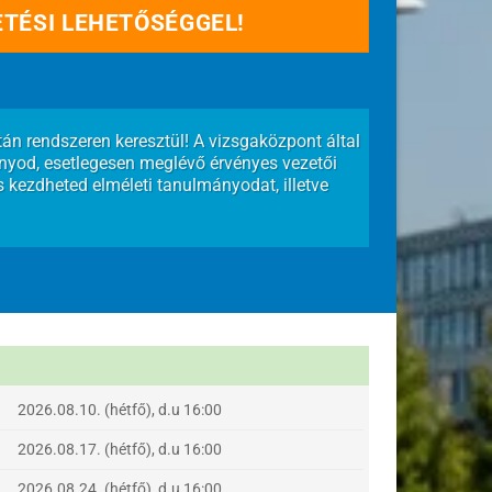
ETÉSI LEHETŐSÉGGEL!
tán rendszeren keresztül! A vizsgaközpont által
nyod, esetlegesen meglévő érvényes vezetői
s kezdheted elméleti tanulmányodat, illetve
2026.08.10. (hétfő), d.u 16:00
2026.08.17. (hétfő), d.u 16:00
2026.08.24. (hétfő), d.u 16:00