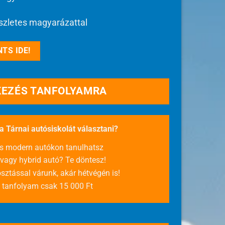
szletes magyarázattal
TS IDE!
KEZÉS TANFOLYAMRA
 Tárnai autósiskolát választani?
és modern autókon tanulhatsz
vagy hybrid autó? Te döntesz!
ztással várunk, akár hétvégén is!
 tanfolyam csak 15 000 Ft