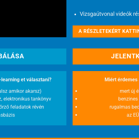
Vizsgaútvonal videók ré
zat)
A RÉSZLETEKÉRT KATTIN
ÓBÁLÁSA
JELENT
earning et választani?
Miért érdemes a
ulsz amikor akarsz)
mert új 
, elektronikus tankönyv
benzines 
őrző feladatok révén
rugalmas beos
ásbázis
az EÜ