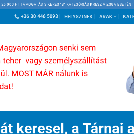
25 000 FT TÁMOGATÁS SIKERES “B” KATEGÓRIÁS KRESZ VIZSGA ESETÉN!
+36 30 446 5093
HELYSZÍNEK
ÁRAK
KAT
 Magyarországon senki sem
 teher- vagy személyszállítást
kül. MOST MÁR nálunk is
dat!
át keresel, a Tárnai