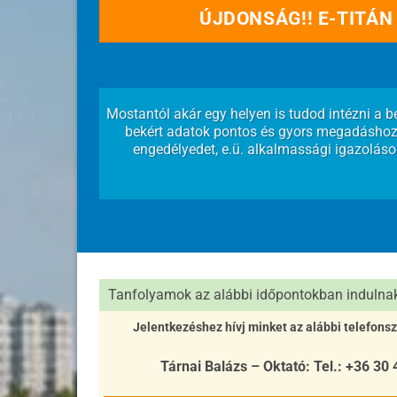
ÚJDONSÁG!! E-TITÁN
Mostantól akár egy helyen is tudod intézni a b
bekért adatok pontos és gyors megadáshoz 
engedélyedet, e.ü. alkalmassági igazolásod
Tanfolyamok az alábbi időpontokban indulnak 
Jelentkezéshez hívj minket az alábbi telefons
Tárnai Balázs – Oktató: Tel.: +36 30