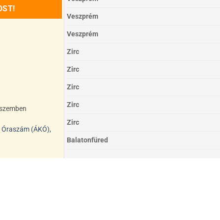
OST!
Veszprém
Veszprém
Zirc
Zirc
Zirc
Zirc
l szemben
Zirc
i Óraszám (ÁKÓ),
Balatonfüred