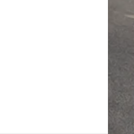
A
TOYOTA
YARIS
1.5L benzines
Kézi váltó
Légkondícionált
JELENTKEZEM!