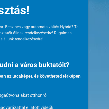
sztás!
 Benzines vagy automata váltós Hybrid? Te
 oktatók állnak rendelkezésedre! Rugalmas
s állunk rendelkezésedre!
udni a város buktatóit?
an az utcaképet, és követheted térképen
sgaútvonalakat otthonról
agyarázattal ellátott videók