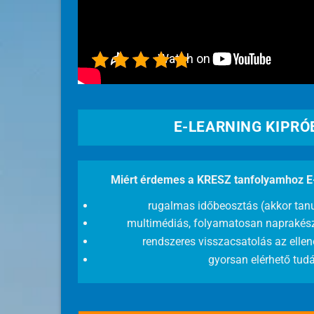
4.8/5 - (331 szava
E-LEARNING KIPR
Miért érdemes a KRESZ tanfolyamhoz E-l
rugalmas időbeosztás (akkor tan
multimédiás, folyamatosan naprakész
rendszeres visszacsatolás az ellen
gyorsan elérhető tud