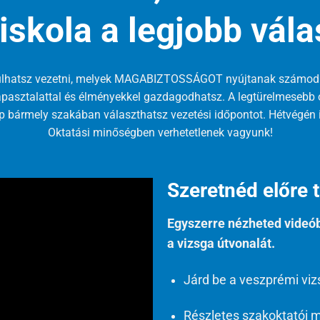
iskola a legjobb vála
lhatsz vezetni, melyek MAGABIZTOSSÁGOT nyújtanak számodra.
 tapasztalattal és élményekkel gazdagodhatsz. A legtürelmesebb
p bármely szakában választhatsz vezetési időpontot. Hétvégén i
Oktatási minőségben verhetetlenek vagyunk!
Szeretnéd előre t
Egyszerre nézheted videób
a vizsga útvonalát.
Járd be a veszprémi viz
Részletes szakoktatói m