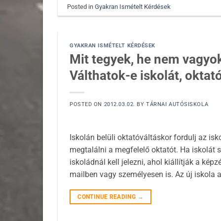
Posted in
Gyakran Ismételt Kérdések
GYAKRAN ISMÉTELT KÉRDÉSEK
Mit tegyek, he nem vagyok
Válthatok-e iskolát, oktat
POSTED ON
2012.03.02.
BY
TÁRNAI AUTÓSISKOLA
Iskolán belüli oktatóváltáskor fordulj az i
megtalálni a megfelelő oktatót. Ha iskolát 
iskoládnál kell jelezni, ahol kiállítják a ké
mailben vagy személyesen is. Az új iskola a
CONTINUE READING
→