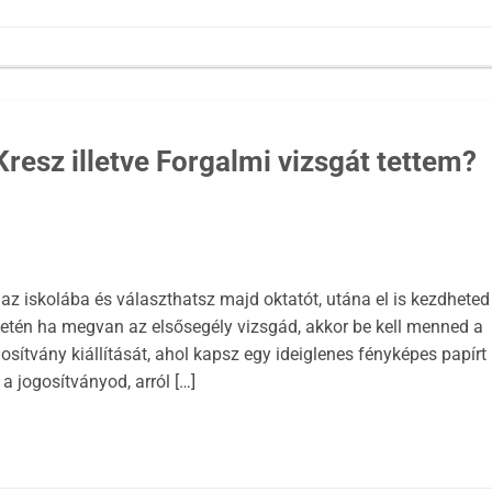
resz illetve Forgalmi vizsgát tettem?
az iskolába és választhatsz majd oktatót, utána el is kezdheted
esetén ha megvan az elsősegély vizsgád, akkor be kell menned a
tvány kiállítását, ahol kapsz egy ideiglenes fényképes papírt
a jogosítványod, arról […]