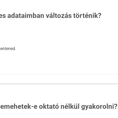
es adataimban változás történik?
lentened.
Bemehetek-e oktató nélkül gyakorolni?