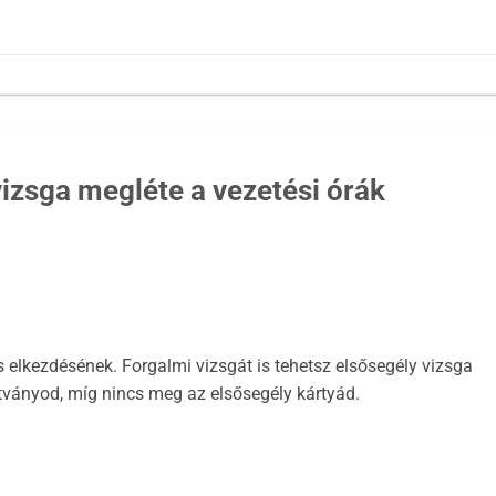
vizsga megléte a vezetési órák
s elkezdésének. Forgalmi vizsgát is tehetsz elsősegély vizsga
tványod, míg nincs meg az elsősegély kártyád.