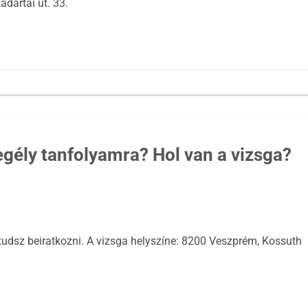
dártai út. 33.
egély tanfolyamra? Hol van a vizsga?
tudsz beiratkozni. A vizsga helyszíne: 8200 Veszprém, Kossuth