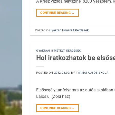
A Kresz vizsga helyszíne: 8200 Veszprém, Ká
CONTINUE READING
→
Posted in
Gyakran Ismételt Kérdések
GYAKRAN ISMÉTELT KÉRDÉSEK
Hol iratkozhatok be elsős
POSTED ON
2012.03.02.
BY
TÁRNAI AUTÓSISKOLA
Elsősegély tanfolyamra az autósiskolában 
Lajos u. (Zöld ház)
CONTINUE READING
→