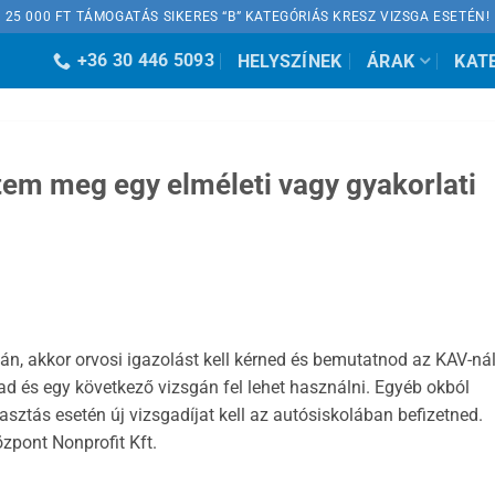
25 000 FT TÁMOGATÁS SIKERES “B” KATEGÓRIÁS KRESZ VIZSGA ESETÉN!
+36 30 446 5093
HELYSZÍNEK
ÁRAK
KAT
tem meg egy elméleti vagy gyakorlati
án, akkor orvosi igazolást kell kérned és bemutatnod az KAV-nál
d és egy következő vizsgán fel lehet használni. Egyéb okból
mulasztás esetén új vizsgadíjat kell az autósiskolában befizetned.
zpont Nonprofit Kft.