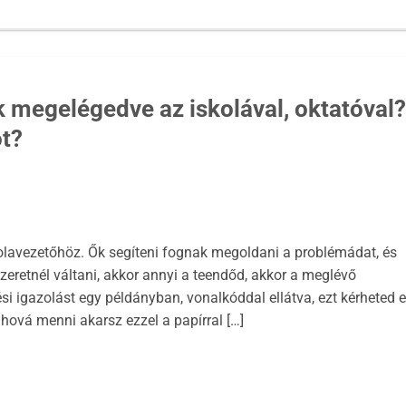
 megelégedve az iskolával, oktatóval?
ót?
skolavezetőhöz. Ők segíteni fognak megoldani a problémádat, és
szeretnél váltani, akkor annyi a teendőd, akkor a meglévő
pzési igazolást egy példányban, vonalkóddal ellátva, ezt kérheted e
hová menni akarsz ezzel a papírral […]