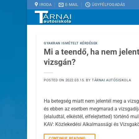
Skip
IRODA
E-MAIL
ÜGYFÉLFOGADÁS
to
content
GYAKRAN ISMÉTELT KÉRDÉSEK
Mi a teendő, ha nem jelen
vizsgán?
POSTED ON
2022.03.15.
BY
TÁRNAI AUTÓSISKOLA
Ha betegség miatt nem jelentél meg a vizsg
és ebben az esetben megmarad a vizsgadíja
(elaludtál, elkéstél, elfelejtetted) történő 
KAV: Közlekedési Alkalmassági és Vizsgakö
CONTINUE READING
→