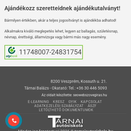
Ajándékozz szeretteidnek ajándékutalványt!
Bármilyen értékben, akár a teljes jogosítványt is ajándékba adhatod!
Alkalmakra kiváló meglepetés lehet, legyen az ballagás, születésnap,
névnap, érettségi, államvizsga vagy bármi más nagy esemény.
11748007-24831754
8200 Veszprém, Kossuth u. 21.
Tárnai Balázs - Okatató: Tel.: +36 30 446 5093
Az oldalt készítette:
seowebszovegiras.hu
E-LEARNING
KRESZ
GYIK
KAPCSOLAT
ADATKEZELÉSI SZABÁLYZAT
ÁSZF
LETÖLTHETŐ DOKUMENTUMOK