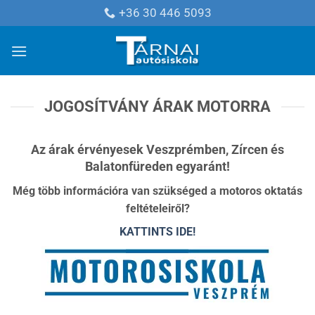
Skip
+36 30 446 5093
to
content
JOGOSÍTVÁNY ÁRAK MOTORRA
Az árak érvényesek Veszprémben, Zírcen és
Balatonfüreden egyaránt!
Még több információra van szükséged a motoros oktatás
feltételeiről?
KATTINTS IDE!