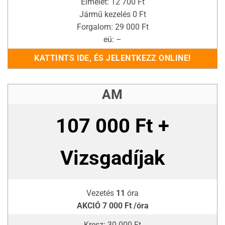
Elmélet: 12 700 Ft
Jármű kezelés 0 Ft
Forgalom: 29 000 Ft
eü: –
KATTINTS IDE, ÉS JELENTKEZZ ONLINE!
AM
107 000 Ft +
Vizsgadíjak
Vezetés
11
óra
AKCIÓ 7 000 Ft /óra
Kresz: 30 000 Ft