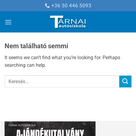
Skip
+36 30 446 5093
to
content
Nem található semmi
It seems we can’t find what you’re looking for. Perhaps
searching can help.