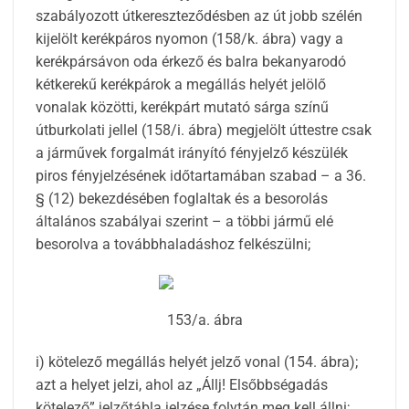
szabályozott útkereszteződésben az út jobb szélén
kijelölt kerékpáros nyomon (158/k. ábra) vagy a
kerékpársávon oda érkező és balra bekanyarodó
kétkerekű kerékpárok a megállás helyét jelölő
vonalak közötti, kerékpárt mutató sárga színű
útburkolati jellel (158/i. ábra) megjelölt úttestre csak
a járművek forgalmát irányító fényjelző készülék
piros fényjelzésének időtartamában szabad – a 36.
§ (12) bekezdésében foglaltak és a besorolás
általános szabályai szerint – a többi jármű elé
besorolva a továbbhaladáshoz felkészülni;
153/a. ábra
i) kötelező megállás helyét jelző vonal (154. ábra);
azt a helyet jelzi, ahol az „Állj! Elsőbbségadás
kötelező” jelzőtábla jelzése folytán meg kell állni;