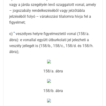
vagy a járda szegélyén levő szaggatott vonal, amely
– jogszabály rendelkezéséből vagy jelzőtábla
jelzéséből folyó – várakozási tilalomra hívja fel a
figyelmet;
*
o)
veszélyes helyre figyelmeztető vonal (158/a.
ábra): e vonallal együtt útburkolati jel jelezheti a
veszély jellegét is (158/b., 158/c., 158/d. és 158/h.
ábra);
158/a. ábra
158/b. ábra