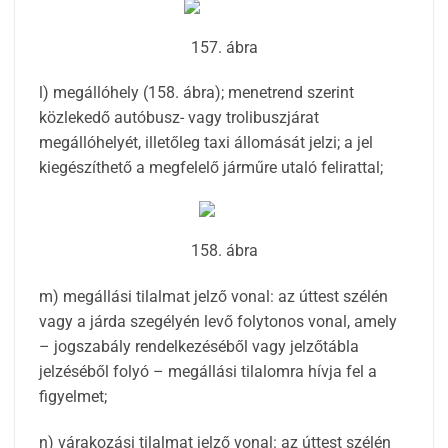
157. ábra
l) megállóhely (158. ábra); menetrend szerint
közlekedő autóbusz- vagy trolibuszjárat
megállóhelyét, illetőleg taxi állomását jelzi; a jel
kiegészíthető a megfelelő járműre utaló felirattal;
158. ábra
m) megállási tilalmat jelző vonal: az úttest szélén
vagy a járda szegélyén levő folytonos vonal, amely
– jogszabály rendelkezéséből vagy jelzőtábla
jelzéséből folyó – megállási tilalomra hívja fel a
figyelmet;
n) várakozási tilalmat jelző vonal: az úttest szélén