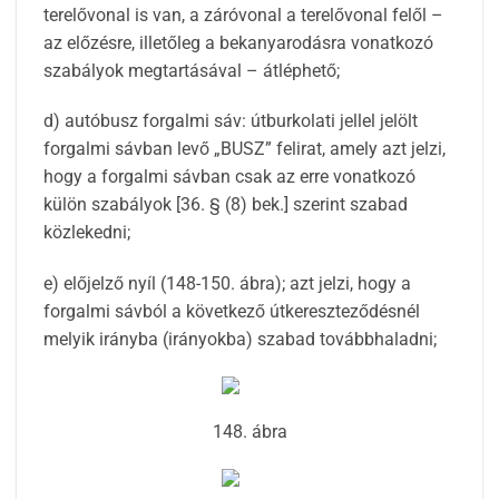
terelővonal is van, a záróvonal a terelővonal felől –
az előzésre, illetőleg a bekanyarodásra vonatkozó
szabályok megtartásával – átléphető;
d) autóbusz forgalmi sáv: útburkolati jellel jelölt
forgalmi sávban levő „BUSZ” felirat, amely azt jelzi,
hogy a forgalmi sávban csak az erre vonatkozó
külön szabályok [36. § (8) bek.] szerint szabad
közlekedni;
e) előjelző nyíl (148-150. ábra); azt jelzi, hogy a
forgalmi sávból a következő útkereszteződésnél
melyik irányba (irányokba) szabad továbbhaladni;
148. ábra