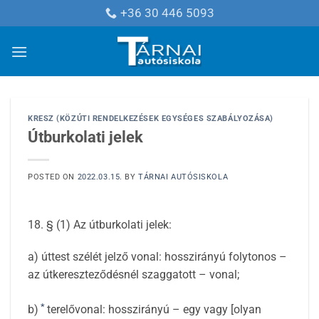
Skip
+36 30 446 5093
to
content
KRESZ (KÖZÚTI RENDELKEZÉSEK EGYSÉGES SZABÁLYOZÁSA)
Útburkolati jelek
POSTED ON
2022.03.15.
BY
TÁRNAI AUTÓSISKOLA
18. § (1) Az útburkolati jelek:
a) úttest szélét jelző vonal: hosszirányú folytonos –
az útkereszteződésnél szaggatott – vonal;
*
b)
terelővonal: hosszirányú – egy vagy [olyan