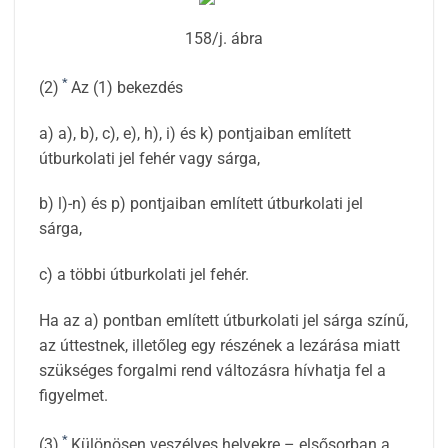
158/j. ábra
*
(2)
Az (1) bekezdés
a) a), b), c), e), h), i) és k) pontjaiban említett
útburkolati jel fehér vagy sárga,
b) l)-n) és p) pontjaiban említett útburkolati jel
sárga,
c) a többi útburkolati jel fehér.
Ha az a) pontban említett útburkolati jel sárga színű,
az úttestnek, illetőleg egy részének a lezárása miatt
szükséges forgalmi rend változásra hívhatja fel a
figyelmet.
*
(3)
Különösen veszélyes helyekre – elsősorban a