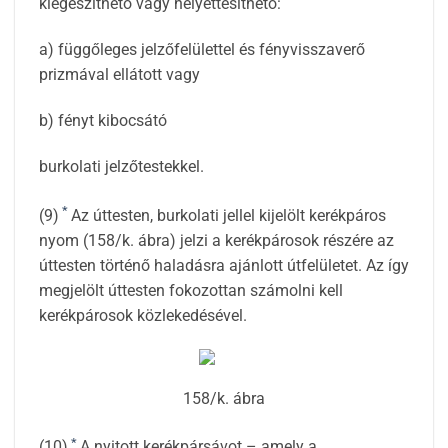
kiegészíthető vagy helyettesíthető:
a) függőleges jelzőfelülettel és fényvisszaverő
prizmával ellátott vagy
b) fényt kibocsátó
burkolati jelzőtestekkel.
*
(9)
Az úttesten, burkolati jellel kijelölt kerékpáros
nyom (158/k. ábra) jelzi a kerékpárosok részére az
úttesten történő haladásra ajánlott útfelületet. Az így
megjelölt úttesten fokozottan számolni kell
kerékpárosok közlekedésével.
158/k. ábra
*
(10)
A nyitott kerékpársávot – amely a