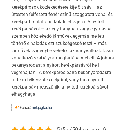
kerékpárosok közlekedésére kijelölt sáv – az
úttesten felfestett fehér színű szaggatott vonal és
kerékpárt mutató burkolati jel is jelzi. A nyitott
kerékpársávot – az egy irányban vagy egymással
szemben közlekedő járművek egymás mellett
történő elhaladás ezt szükségessé teszi – más
járművek is igénybe vehetik, az irányváltoztatásra
vonatkozó szabályok megtartása mellett. A jobbra
bekanyarodást a nyitott kerékpársávról kell
végrehajtani. A kerékpáros balra bekanyarodásra
történő felkészülés céljából, vagy ha a nyitott
kerékpársáv megszűnik, a nyitott kerékpársávot
elhagyhatja.
Forrás:
net.jogtar.hu
5/5 - (504 szavazat)