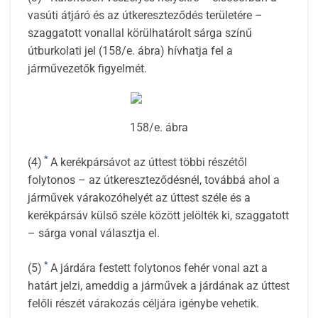
vasúti átjáró és az útkereszteződés területére –
szaggatott vonallal körülhatárolt sárga színű
útburkolati jel (158/e. ábra) hívhatja fel a
járművezetők figyelmét.
158/e. ábra
*
(4)
A kerékpársávot az úttest többi részétől
folytonos – az útkereszteződésnél, továbbá ahol a
járművek várakozóhelyét az úttest széle és a
kerékpársáv külső széle között jelölték ki, szaggatott
– sárga vonal választja el.
*
(5)
A járdára festett folytonos fehér vonal azt a
határt jelzi, ameddig a járművek a járdának az úttest
felőli részét várakozás céljára igénybe vehetik.