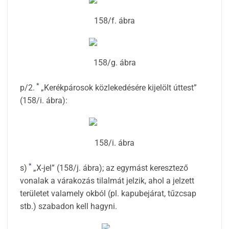
158/f. ábra
158/g. ábra
*
p/2.
„Kerékpárosok közlekedésére kijelölt úttest”
(158/i. ábra):
158/i. ábra
*
s)
„X-jel” (158/j. ábra); az egymást keresztező
vonalak a várakozás tilalmát jelzik, ahol a jelzett
területet valamely okból (pl. kapubejárat, tűzcsap
stb.) szabadon kell hagyni.