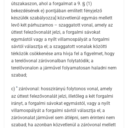
útszakaszon, ahol a forgalmat a 9. § (1)
bekezdésének e) pontjában említett fényjelző
készülék szabályozza] közvetlenül egymás mellett
levő két párhuzamos – szaggatott vonal, amely az
úttest felezővonalát jelzi, a forgalmi sávokat
egymástól vagy a nyílt villamospályát a forgalmi
sávtól választja el; a szaggatott vonalak közötti
térközök csökkenése arra hívja fel a figyelmet, hogy
a terelővonal záróvonalban folytatódik; a
terelővonalon a járművel folyamatosan haladni nem
szabad;
*
c)
záróvonal: hosszirányú folytonos vonal, amely
az úttest felezővonalát jelzi, illetőleg a két forgalmi
irányt, a forgalmi sávokat egymástól, vagy a nyílt
villamospályát a forgalmi sávtól választja el; a
záróvonalat járművel sem átlépni, sem érinteni nem
szabad; ha azonban közvetlenül a záróvonal mellett