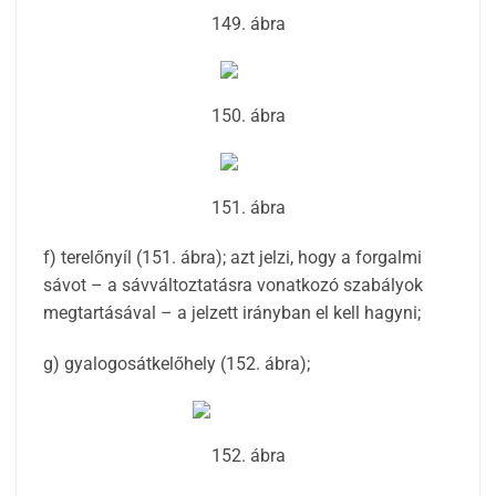
149. ábra
150. ábra
151. ábra
f) terelőnyíl (151. ábra); azt jelzi, hogy a forgalmi
sávot – a sávváltoztatásra vonatkozó szabályok
megtartásával – a jelzett irányban el kell hagyni;
g) gyalogosátkelőhely (152. ábra);
152. ábra