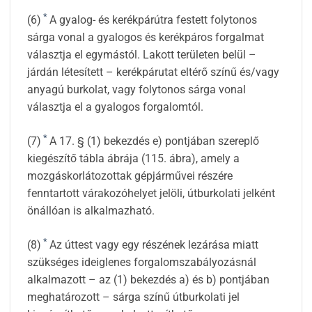
*
(6)
A gyalog- és kerékpárútra festett folytonos
sárga vonal a gyalogos és kerékpáros forgalmat
választja el egymástól. Lakott területen belül –
járdán létesített – kerékpárutat eltérő színű és/vagy
anyagú burkolat, vagy folytonos sárga vonal
választja el a gyalogos forgalomtól.
*
(7)
A 17. § (1) bekezdés e) pontjában szereplő
kiegészítő tábla ábrája (115. ábra), amely a
mozgáskorlátozottak gépjárművei részére
fenntartott várakozóhelyet jelöli, útburkolati jelként
önállóan is alkalmazható.
*
(8)
Az úttest vagy egy részének lezárása miatt
szükséges ideiglenes forgalomszabályozásnál
alkalmazott – az (1) bekezdés a) és b) pontjában
meghatározott – sárga színű útburkolati jel