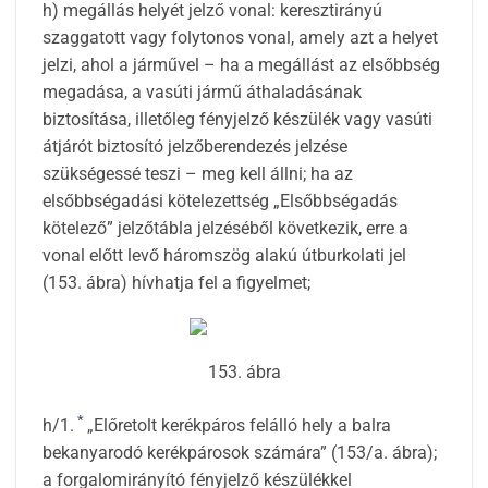
h) megállás helyét jelző vonal: keresztirányú
szaggatott vagy folytonos vonal, amely azt a helyet
jelzi, ahol a járművel – ha a megállást az elsőbbség
megadása, a vasúti jármű áthaladásának
biztosítása, illetőleg fényjelző készülék vagy vasúti
átjárót biztosító jelzőberendezés jelzése
szükségessé teszi – meg kell állni; ha az
elsőbbségadási kötelezettség „Elsőbbségadás
kötelező” jelzőtábla jelzéséből következik, erre a
vonal előtt levő háromszög alakú útburkolati jel
(153. ábra) hívhatja fel a figyelmet;
153. ábra
*
h/1.
„Előretolt kerékpáros felálló hely a balra
bekanyarodó kerékpárosok számára” (153/a. ábra);
a forgalomirányító fényjelző készülékkel